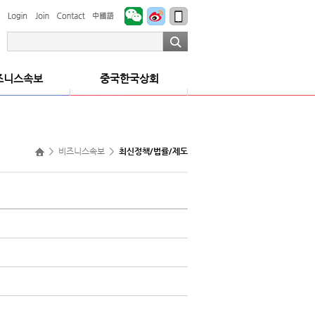
즈니스속보
중국한국상회
회장인사
법률/제도
연혁
럼결과
회원사소식
비즈니스속보
최신정책/법률/제도
상회네트워크
회원가입안내
찾아오시는길