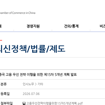
내
경영지원
건의/통계
비
럼
행사/제품홍보
기업백서
뉴스레터
재중한국기업정보DB
중국경제통계
최신정책/
최신정책/법률/제도
온라인조사/건의
세미나/포
중국 고용 우선 전략 이행을 위한 제15차 5개년 계획 발표
분류
인사노무 > 기타
등록일
2026.07.06
첨부파일
고용우선전략이행을위한15차5개년계획.pdf