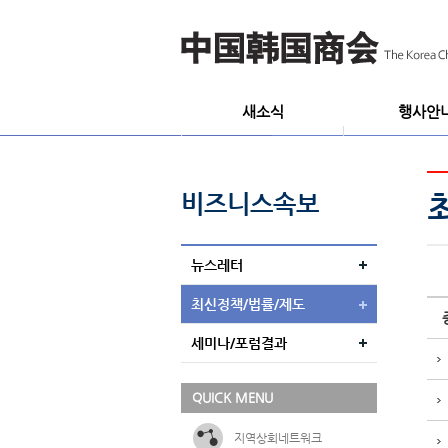
새소식
행사안
공지사항
세미나/설명회/포
포토뉴스
사절단파견/영접
비즈니스속보
타단체주관행사
뉴스레터
최신정책/법률/제도
세미나/포럼결과
QUICK MENU
지역상회네트워크