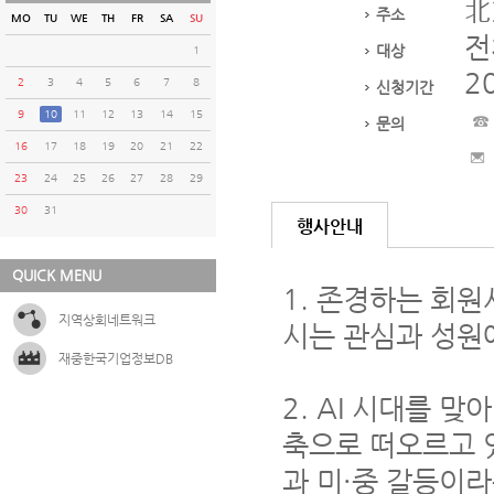
北
주소
MO
TU
WE
TH
FR
SA
SU
전
대상
1
2
2
3
4
5
6
7
8
신청기간
9
10
11
12
13
14
15
문의
16
17
18
19
20
21
22
23
24
25
26
27
28
29
30
31
행사안내
QUICK MENU
1. 존경하는 회
지역상회네트워크
시는 관심과 성원
재중한국기업정보DB
2. AI 시대를 
축으로 떠오르고 
과 미·중 갈등이