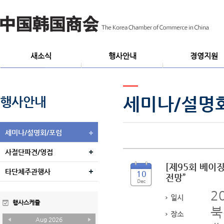
새소식
행사안내
경영지원
공지사항
세미나/설명회/포럼
행사/제품홍보
포토뉴스
사절단파견/영접
재중한국기업정보DB
세미나/설명
행사안내
타단체주관행사
세미나/설명회/포럼
사절단파견/영접
[제95회 베이
타단체주관행사
10
전망”
Dec
20
일시
행사스케쥴
북
장소
Aug
2026